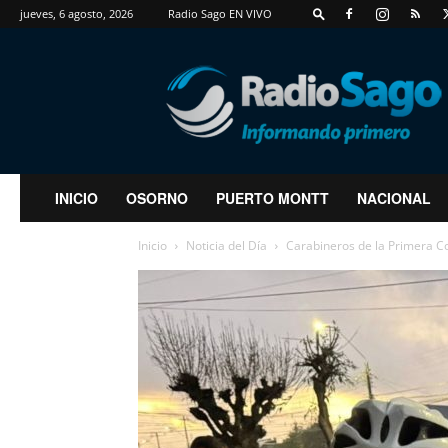
jueves, 6 agosto, 2026
Radio Sago EN VIVO
RadioSago
INICIO
OSORNO
PUERTO MONTT
NACIONAL
Inicio
Noticia del Día
Carabineros de la Primera C