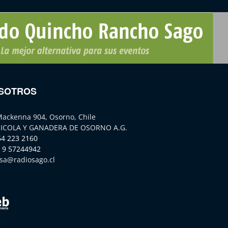
SOTROS
Mackenna 904, Osorno, Chile
ICOLA Y GANADERA DE OSORNO A.G.
64 223 2160
 9 57244942
sa@radiosago.cl