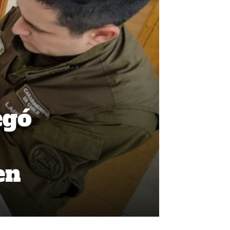
egó
en