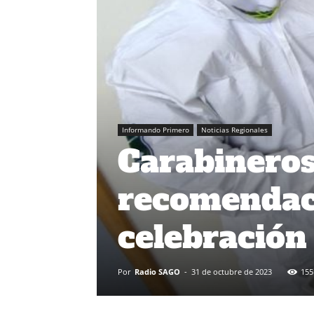
Informando Primero
Noticias Regionales
Carabineros
recomendaci
celebración
Por
Radio SAGO
-
31 de octubre de 2023
155