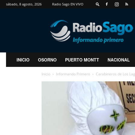
sábado, 8 agosto, 2026
Radio Sago EN VIVO
RadioSago
INICIO
OSORNO
PUERTO MONTT
NACIONAL
Inicio
Informando Primero
Carabineros de Los La