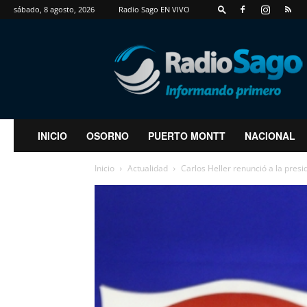
sábado, 8 agosto, 2026
Radio Sago EN VIVO
RadioSago
INICIO
OSORNO
PUERTO MONTT
NACIONAL
Inicio
Actualidad
Carlos Heller renunció a la presi