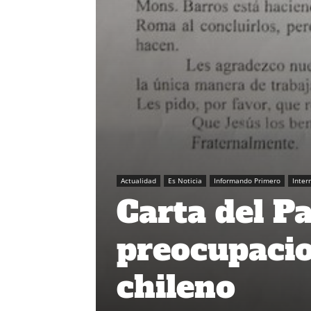
Actualidad
Es Noticia
Informando Primero
Inter
Carta del P
preocupacio
chileno