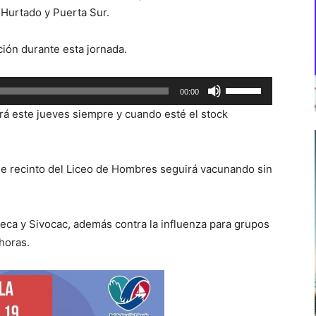
Hurtado y Puerta Sur.
ción durante esta jornada.
Utiliza
00:00
las
á este jueves siempre y cuando esté el stock
teclas
de
flecha
que recinto del Liceo de Hombres seguirá vacunando sin
arriba/abajo
para
aumentar
eca y Sivocac, además contra la influenza para grupos
o
 horas.
disminuir
el
volumen.