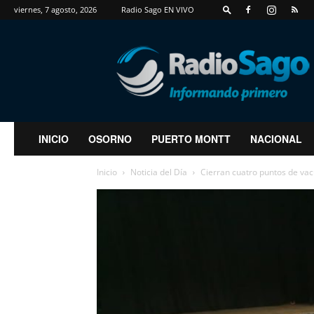
viernes, 7 agosto, 2026
Radio Sago EN VIVO
RadioSago
INICIO
OSORNO
PUERTO MONTT
NACIONAL
Inicio
Noticia del Día
Cierran cuatro puntos de vacu