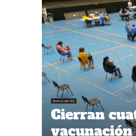
Noticia del Día
Cierran cua
vacunación