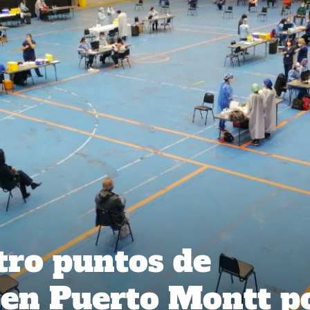
tro puntos de
 en Puerto Montt p