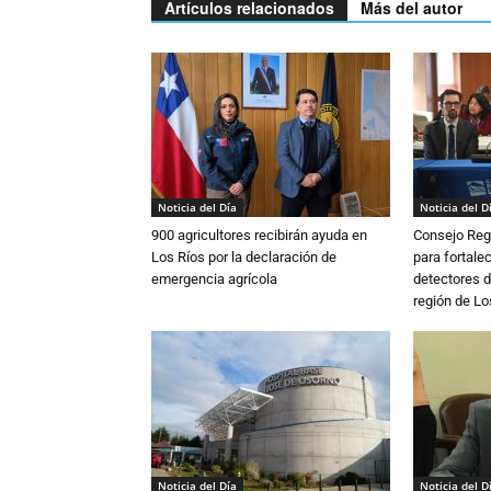
Artículos relacionados
Más del autor
Noticia del Día
Noticia del D
900 agricultores recibirán ayuda en
Consejo Reg
Los Ríos por la declaración de
para fortalec
emergencia agrícola
detectores d
región de L
Noticia del Día
Noticia del D