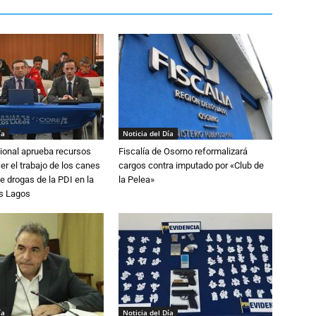
ía
Noticia del Día
ional aprueba recursos
Fiscalía de Osorno reformalizará
er el trabajo de los canes
cargos contra imputado por «Club de
e drogas de la PDI en la
la Pelea»
os Lagos
ía
Noticia del Día