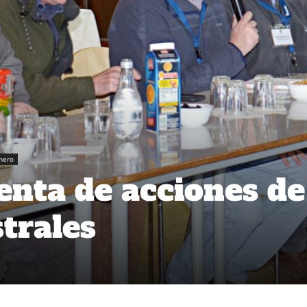
mero
nta de acciones de
trales