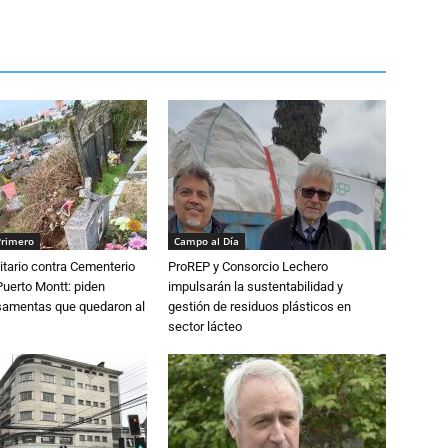
Primero
Campo al Día
tario contra Cementerio
ProREP y Consorcio Lechero
Puerto Montt: piden
impulsarán la sustentabilidad y
osamentas que quedaron al
gestión de residuos plásticos en
sector lácteo