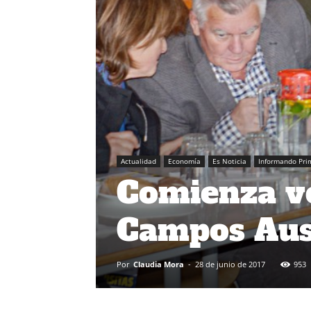
Actualidad
Economía
Es Noticia
Informando Pri
Comienza ve
Campos Aus
Por
Claudia Mora
-
28 de junio de 2017
953