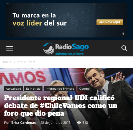
Inicio
Actualidad
Actualidad
Es Noticia
Informando Primero
Osorno
Presidente regional UDI calificó
debate de #ChileVamos como un
foro que dio pena
Por
Brisa Cardenas
-
28 de junio de 2017
618