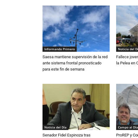
Informando Primero
Noticia del D
Saesa mantiene supervisión de la red
Fallece jove
ante sistema frontal pronosticado
la Pelea en 
para este fin de semana
Noticia del Día
Campo al Día
Senador Fidel Espinoza tras
ProREP y Co