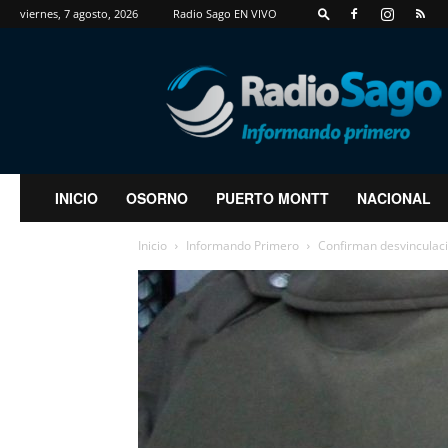
viernes, 7 agosto, 2026
Radio Sago EN VIVO
RadioSago
INICIO
OSORNO
PUERTO MONTT
NACIONAL
Inicio
Informando Primero
Confirman desvinculaci