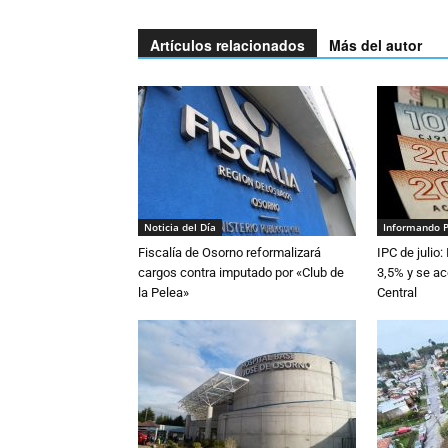
Artículos relacionados
Más del autor
Noticia del Día
Informando 
Fiscalía de Osorno reformalizará
IPC de julio:
cargos contra imputado por «Club de
3,5% y se ac
la Pelea»
Central