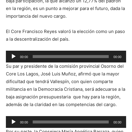
baja participación, la que alcanzó un 12,77% del padrón
en la región, es un punto a mejorar para el futuro, dada la
importancia del nuevo cargo.
El Core Francisco Reyes valoró la elección como un paso
a la descentralización del país.
Reproductor
00:00
00:00
de
Su par y presidente de la comisión provincial Osorno del
audio
Core Los Lagos, José Luis Muñoz, afirmó que la mayor
dificultad que tendrá Vallespín, con quien comparte
militancia en la Democracia Cristiana, será adecuarse a la
baja asignación presupuestaria que hay para la región,
además de la claridad en las competencias del cargo.
Reproductor
00:00
00:00
de
Por su parte, la Consejera María Angélica Barraza, quien