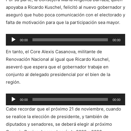
audio
apoyaba a Ricardo Kuschel,
felicitó al nuevo gobernador y
aseguró que hubo poca comunicación con el electorado y
falta de motivación para que la participación sea mayor.
Reproductor
00:00
00:00
de
En tanto, el Core Alexis Casanova, militante de
audio
Renovación Nacional al igual que Ricardo Kuschel,
aseveró que espera que el gobernador trabaje en
conjunto al delegado presidencial por el bien de la
región.
Reproductor
00:00
00:00
de
Cabe recordar que el próximo 21 de noviembre, cuando
audio
se realice la elección de presidente, y también de
diputados y senadores, se deberá elegir al próximo