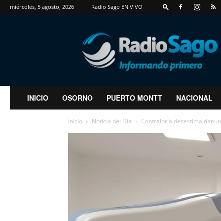
miércoles, 5 agosto, 2026
Radio Sago EN VIVO
RadioSago
INICIO
OSORNO
PUERTO MONTT
NACIONAL
Inicio
Noticia del Día
Contraloría desestima denunc