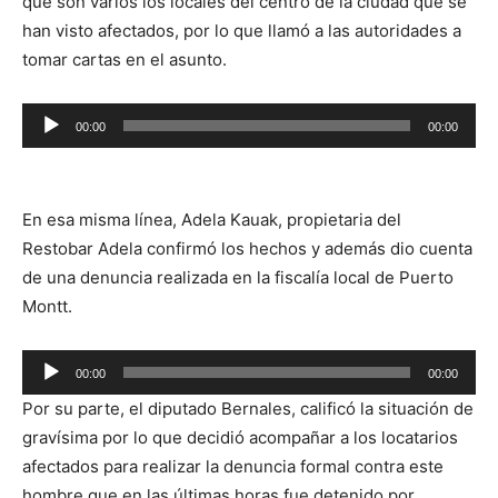
que son varios los locales del centro de la ciudad que se
han visto afectados, por lo que llamó a las autoridades a
tomar cartas en el asunto.
Reproductor
00:00
00:00
de
audio
En esa misma línea, Adela Kauak, propietaria del
Restobar Adela confirmó los hechos y además dio cuenta
de una denuncia realizada en la fiscalía local de Puerto
Montt.
Reproductor
00:00
00:00
de
Por su parte, el diputado Bernales, calificó la situación de
audio
gravísima por lo que decidió acompañar a los locatarios
afectados para realizar la denuncia formal contra este
hombre que en las últimas horas fue detenido por