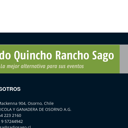
SOTROS
Mackenna 904, Osorno, Chile
ICOLA Y GANADERA DE OSORNO A.G.
64 223 2160
 9 57244942
sa@radiosago.cl