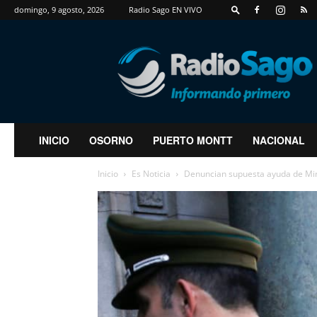
domingo, 9 agosto, 2026
Radio Sago EN VIVO
RadioSago
INICIO
OSORNO
PUERTO MONTT
NACIONAL
Inicio
Es Noticia
Denuncian supuesta ayuda de Mini