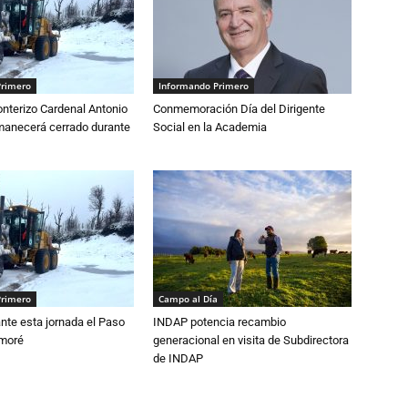
Primero
Informando Primero
nterizo Cardenal Antonio
Conmemoración Día del Dirigente
anecerá cerrado durante
Social en la Academia
Primero
Campo al Día
nte esta jornada el Paso
INDAP potencia recambio
amoré
generacional en visita de Subdirectora
de INDAP