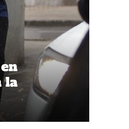
 en
 la