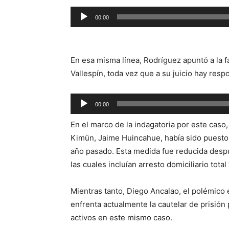
Reproductor
00:00
de
audio
En esa misma línea, Rodríguez apuntó a la fa
Vallespín, toda vez que a su juicio hay resp
Reproductor
00:00
de
En el marco de la indagatoria por este caso
audio
Kimün, Jaime Huincahue, había sido puesto b
año pasado. Esta medida fue reducida despu
las cuales incluían arresto domiciliario total
Mientras tanto, Diego Ancalao, el polémico e
enfrenta actualmente la cautelar de prisión 
activos en este mismo caso.