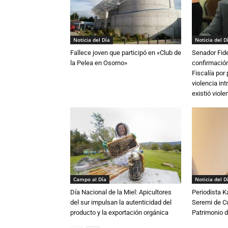
Noticia del Día
Noticia del D
Fallece joven que participó en «Club de
Senador Fide
la Pelea en Osorno»
confirmación
Fiscalía por
violencia in
existió violen
Campo al Día
Noticia del D
Día Nacional de la Miel: Apicultores
Periodista 
del sur impulsan la autenticidad del
Seremi de Cul
producto y la exportación orgánica
Patrimonio d