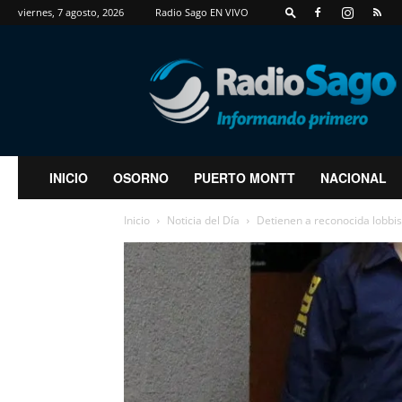
viernes, 7 agosto, 2026
Radio Sago EN VIVO
RadioSago
INICIO
OSORNO
PUERTO MONTT
NACIONAL
Inicio
Noticia del Día
Detienen a reconocida lobbis