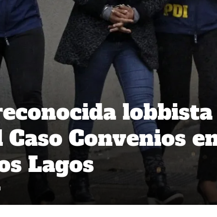
reconocida lobbista
l Caso Convenios en
os Lagos
1