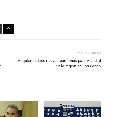
el
volumen.
Artículo siguiente
Adquieren doce nuevos camiones para Vialidad
e
en la región de Los Lagos