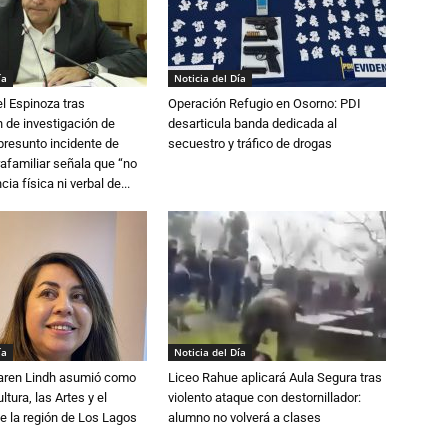
ía
Noticia del Día
l Espinoza tras
Operación Refugio en Osorno: PDI
 de investigación de
desarticula banda dedicada al
 presunto incidente de
secuestro y tráfico de drogas
trafamiliar señala que “no
cia física ni verbal de...
ía
Noticia del Día
Karen Lindh asumió como
Liceo Rahue aplicará Aula Segura tras
tura, las Artes y el
violento ataque con destornillador:
e la región de Los Lagos
alumno no volverá a clases