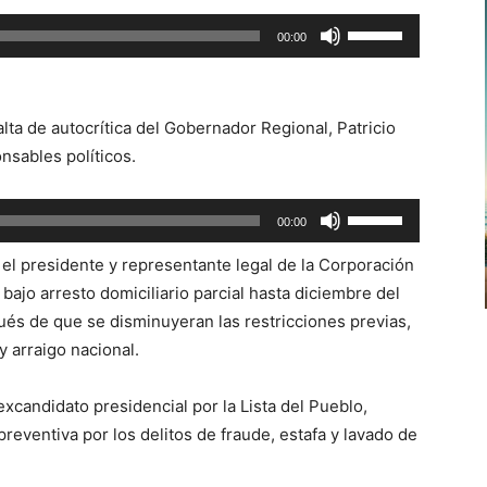
Utiliza
00:00
las
teclas
de
lta de autocrítica del Gobernador Regional, Patricio
flecha
onsables políticos.
arriba/abajo
para
Utiliza
00:00
aumentar
las
o
, el presidente y representante legal de la Corporación
teclas
disminuir
ajo arresto domiciliario parcial hasta diciembre del
de
el
és de que se disminuyeran las restricciones previas,
flecha
volumen.
 y arraigo nacional.
arriba/abajo
para
xcandidato presidencial por la Lista del Pueblo,
aumentar
preventiva por los delitos de fraude, estafa y lavado de
o
disminuir