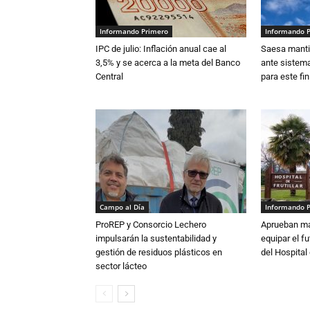
Informando Primero
Informando 
IPC de julio: Inflación anual cae al
Saesa mantie
3,5% y se acerca a la meta del Banco
ante sistema
Central
para este fi
Campo al Día
Informando 
ProREP y Consorcio Lechero
Aprueban má
impulsarán la sustentabilidad y
equipar el fu
gestión de residuos plásticos en
del Hospital 
sector lácteo