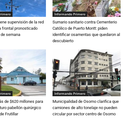
Primero
Informando Primero
ne supervisión de la red
Sumario sanitario contra Cementerio
 frontal pronosticado
Católico de Puerto Montt: piden
n de semana
identificar osamentas que quedaron al
descubierto
Primero
Informando Primero
s de $620 millones para
Municipalidad de Osorno clarifica que
turo pabellón quirúrgico
camiones de alto tonelaje no pueden
de Frutillar
circular por sector centro de Osorno