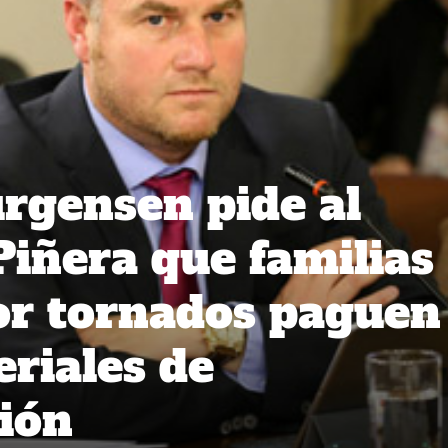
rgensen pide al
Piñera que familias
or tornados paguen
eriales de
ión