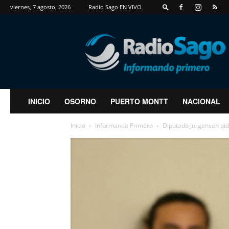
viernes, 7 agosto, 2026
Radio Sago EN VIVO
RadioSago
INICIO
OSORNO
PUERTO MONTT
NACIONAL
Inicio
Informando Primero
Diputado Jurgensen pid