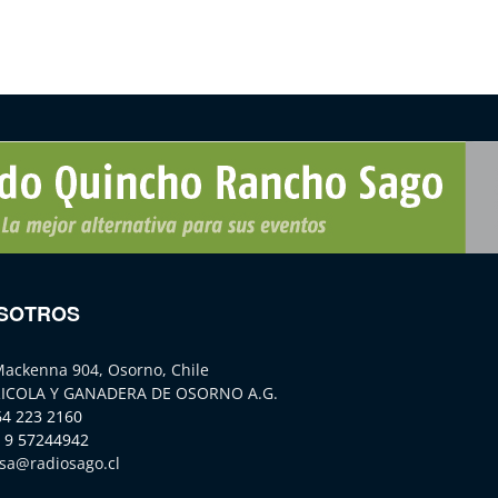
SOTROS
Mackenna 904, Osorno, Chile
ICOLA Y GANADERA DE OSORNO A.G.
64 223 2160
 9 57244942
sa@radiosago.cl