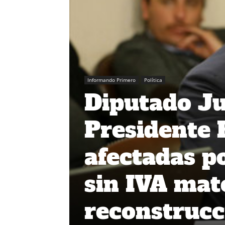
Informando Primero
Política
Diputado Ju
Presidente 
afectadas p
sin IVA mat
reconstrucc