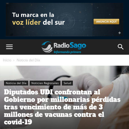
Inicio
Noticia del Día
Noticia del Día
Noticias Regionales
Salud
Diputados UDI confrontan al
Gobierno por millonarias pérdidas
tras vencimiento de más de 3
millones de vacunas contra el
covid-19