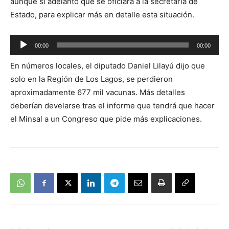
aunque sí adelantó que se oficiará a la secretaria de
Estado, para explicar más en detalle esta situación.
Reproductor
00:00
00:00
de
En números locales, el diputado Daniel Lilayú dijo que
audio
solo en la Región de Los Lagos, se perdieron
aproximadamente 677 mil vacunas. Más detalles
deberían develarse tras el informe que tendrá que hacer
el Minsal a un Congreso que pide más explicaciones.