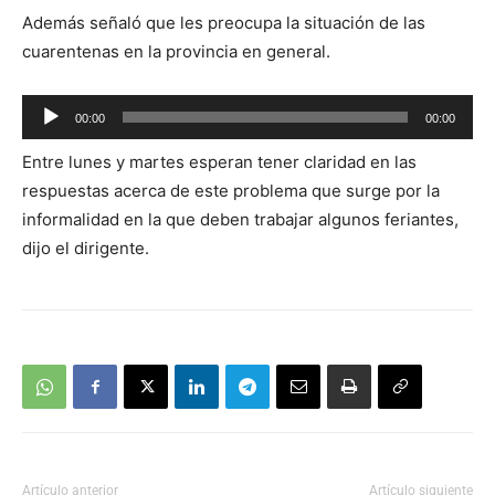
Además señaló que les preocupa la situación de las
cuarentenas en la provincia en general.
Reproductor
00:00
00:00
de
Entre lunes y martes esperan tener claridad en las
audio
respuestas acerca de este problema que surge por la
informalidad en la que deben trabajar algunos feriantes,
dijo el dirigente.
Artículo anterior
Artículo siguiente