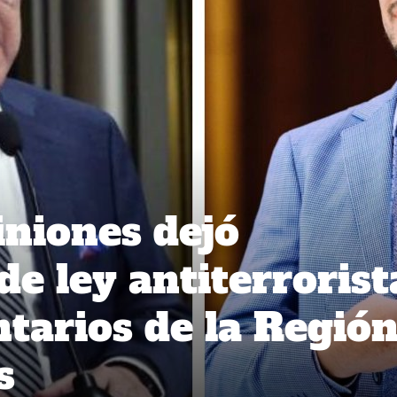
iniones dejó
e ley antiterrorist
tarios de la Regió
s