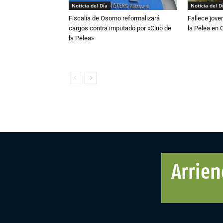
Noticia del Día
Noticia del D
Fiscalía de Osorno reformalizará
Fallece jove
cargos contra imputado por «Club de
la Pelea en 
la Pelea»