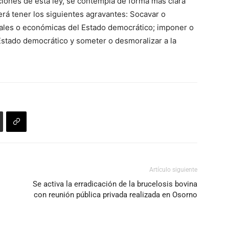
ciones de esta ley, se contempla de forma más clara
eberá tener los siguientes agravantes: Socavar o
ociales o económicas del Estado democrático; imponer o
 Estado democrático y someter o desmoralizar a la
Artículo siguiente
Se activa la erradicación de la brucelosis bovina
con reunión pública privada realizada en Osorno