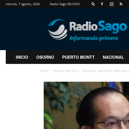
viernes, 7 agosto, 2026
Radio Sago EN VIVO
RadioSago
INICIO
OSORNO
PUERTO MONTT
NACIONAL
Inicio
Noticia del Día
Diversas opiniones dejó aprob