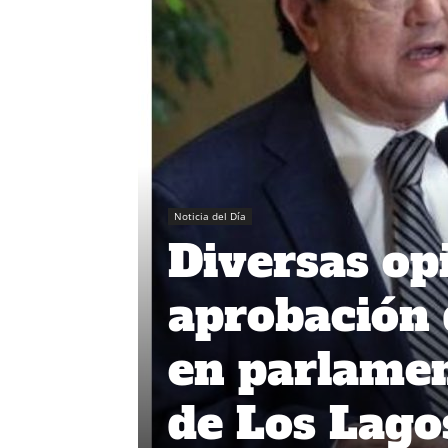
Noticia del Día
Diversas op
aprobación d
en parlamen
de Los Lago