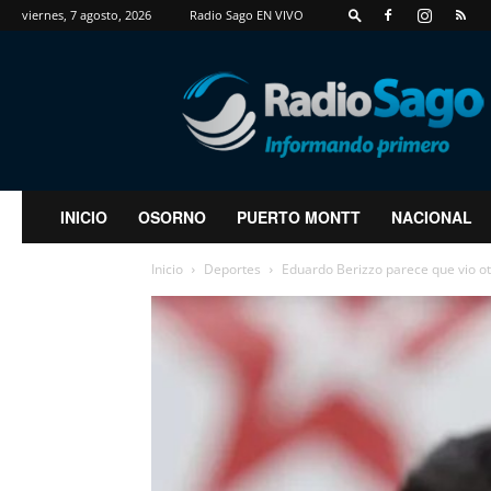
viernes, 7 agosto, 2026
Radio Sago EN VIVO
RadioSago
INICIO
OSORNO
PUERTO MONTT
NACIONAL
Inicio
Deportes
Eduardo Berizzo parece que vio o