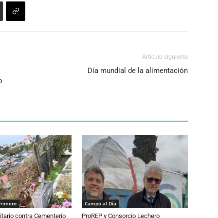
Artículo siguiente
Día mundial de la alimentación
o
Primero
Campo al Día
tario contra Cementerio
ProREP y Consorcio Lechero