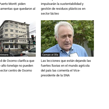
Puerto Montt: piden
impulsarán la sustentabilidad y
osamentas que quedaron al
gestión de residuos plásticos en
sector lácteo
Primero
Campo al Día
d de Osorno clarifica que
Las lecciones que están dejando las
alto tonelaje no pueden
fuertes lluvias en el mundo agrícola
 sector centro de Osorno
del país las comenta el Vice-
presidente de la SNA