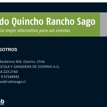
SOTROS
Mackenna 904, Osorno, Chile
ICOLA Y GANADERA DE OSORNO A.G.
64 223 2160
 9 57244942
sa@radiosago.cl