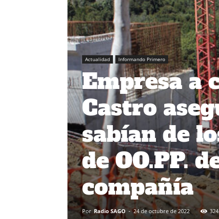
Actualidad
Informando Primero
Empresa a c
Castro aseg
sabían de l
de OO.PP. de
compañía
Por
Radio SAGO
-
24 de octubre de 2022
324