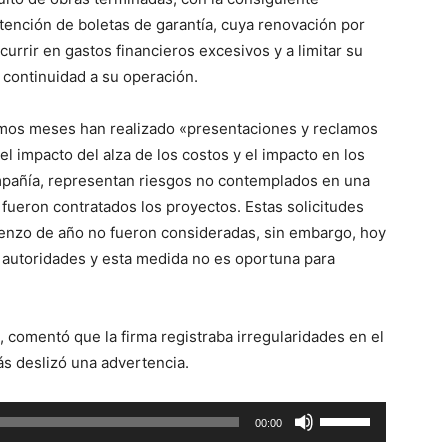
aumentar
etención de boletas de garantía, cuya renovación por
o
currir en gastos financieros excesivos y a limitar su
disminuir
 continuidad a su operación.
el
volumen.
timos meses han realizado «presentaciones y reclamos
el impacto del alza de los costos y el impacto en los
ompañía, representan riesgos no contemplados en una
fueron contratados los proyectos. Estas solicitudes
nzo de año no fueron consideradas, sin embargo, hoy
s autoridades y esta medida no es oportuna para
, comentó que la firma registraba irregularidades en el
s deslizó una advertencia.
Utiliza
00:00
las