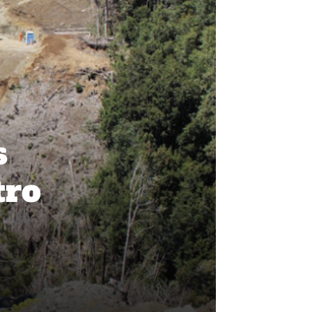
s
tro