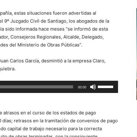
añía, estas situaciones fueron advertidas al
 9º Juzgado Civil de Santiago, los abogados de la
bía sido informada hace meses “se informó de esta
ador, Consejeros Regionales, Alcalde, Delegado,
ades del Ministerio de Obras Públicas”.
Juan Carlos García, desmintió a la empresa Claro,
quiebra.
Utiliza
00:00
las
teclas
de
e atrasos en el curso de los estados de pago
flecha
 días; retrasos en la tramitación de convenios de pago
arriba/abajo
do capital de trabajo necesario para la correcta
para
quito de obras terminadas, con la consiguiente