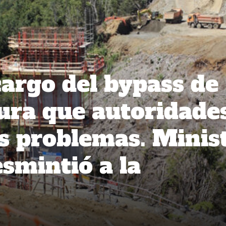
argo del bypass de
ura que autoridade
os problemas. Minis
smintió a la