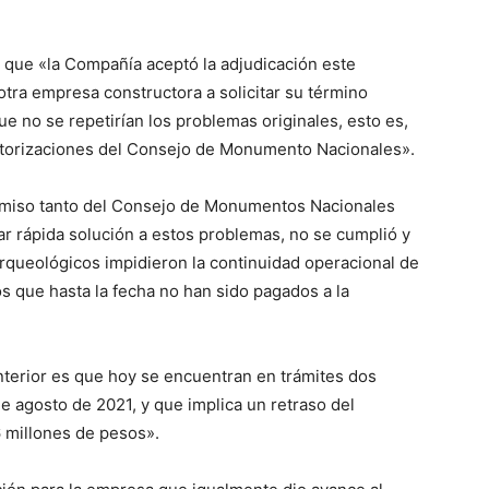
teclas
de
 que «la Compañía aceptó la adjudicación este
flecha
otra empresa constructora a solicitar su término
arriba/abajo
ue no se repetirían los problemas originales, esto es,
para
 autorizaciones del Consejo de Monumento Nacionales».
aumentar
o
miso tanto del Consejo de Monumentos Nacionales
disminuir
ar rápida solución a estos problemas, no se cumplió y
el
arqueológicos impidieron la continuidad operacional de
volumen.
s que hasta la fecha no han sido pagados a la
anterior es que hoy se encuentran en trámites dos
 agosto de 2021, y que implica un retraso del
6 millones de pesos».