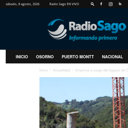
sábado, 8 agosto, 2026
Radio Sago EN VIVO
RadioSago
INICIO
OSORNO
PUERTO MONTT
NACIONAL
Inicio
Actualidad
Empresa a cargo del bypass de C