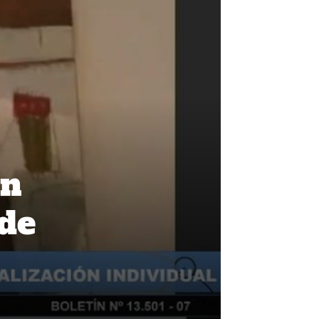
en
 de