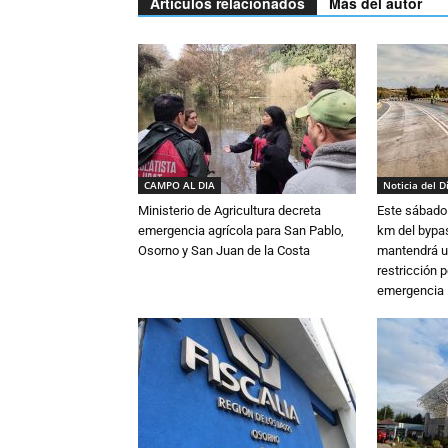
Artículos relacionados
Más del autor
CAMPO AL DIA
Noticia del D
Ministerio de Agricultura decreta
Este sábado 
emergencia agrícola para San Pablo,
km del bypas
Osorno y San Juan de la Costa
mantendrá u
restricción p
emergencia