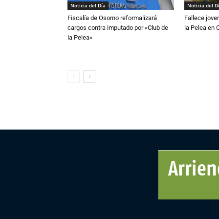
Noticia del Día
Noticia del D
Fiscalía de Osorno reformalizará
Fallece jove
cargos contra imputado por «Club de
la Pelea en 
la Pelea»