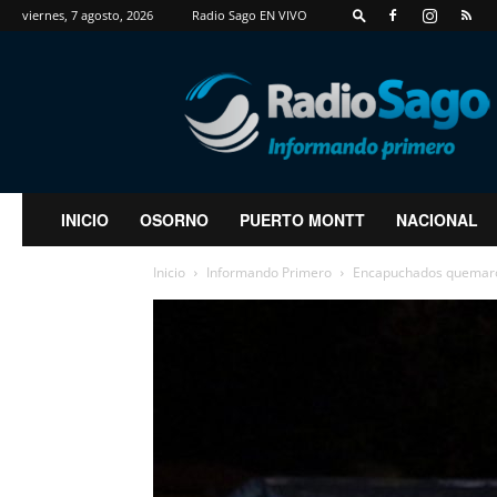
viernes, 7 agosto, 2026
Radio Sago EN VIVO
RadioSago
INICIO
OSORNO
PUERTO MONTT
NACIONAL
Inicio
Informando Primero
Encapuchados quemaron