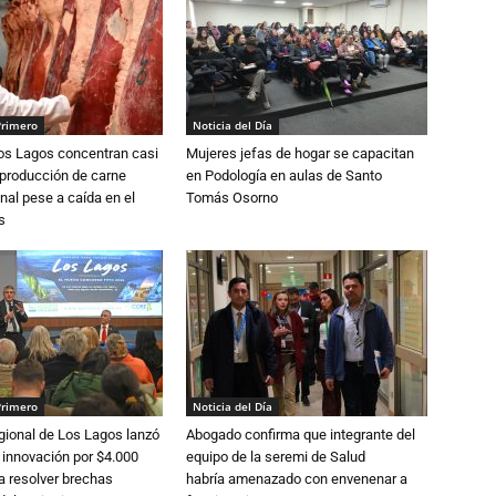
Primero
Noticia del Día
Los Lagos concentran casi
Mujeres jefas de hogar se capacitan
 producción de carne
en Podología en aulas de Santo
nal pese a caída en el
Tomás Osorno
s
Primero
Noticia del Día
gional de Los Lagos lanzó
Abogado confirma que integrante del
 innovación por $4.000
equipo de la seremi de Salud
a resolver brechas
habría amenazado con envenenar a