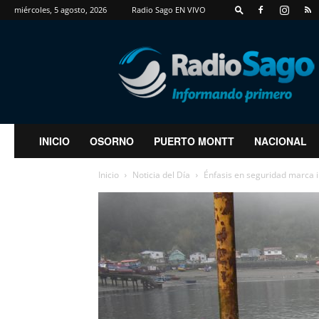
miércoles, 5 agosto, 2026
Radio Sago EN VIVO
RadioSago
INICIO
OSORNO
PUERTO MONTT
NACIONAL
Inicio
Noticia del Día
Énfasis en seguridad marca 