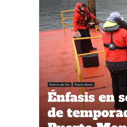
Noticia del Día
Puerto Montt
Énfasis en 
de temporad