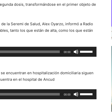
 segunda dosis, transformándose en el primer objeto de
.
de la Seremi de Salud, Alex Oyarzo, informó a Radio
les, tanto los que están de alta, como los que están
Utiliza
00:00
las
teclas
de
se encuentran en hospitalización domiciliaria siguen
flecha
cuentra en el hospital de Ancud
arriba/abajo
para
Utiliza
00:00
aumentar
las
o
teclas
disminuir
de