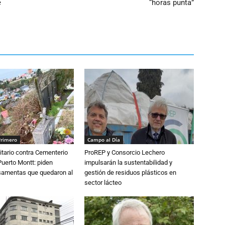
e
“horas punta”
Primero
Campo al Día
tario contra Cementerio
ProREP y Consorcio Lechero
Puerto Montt: piden
impulsarán la sustentabilidad y
osamentas que quedaron al
gestión de residuos plásticos en
sector lácteo