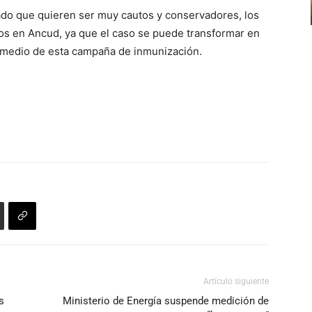
el
do que quieren ser muy cautos y conservadores, los
flecha
volumen.
os en Ancud, ya que el caso se puede transformar en
arriba/abajo
en medio de esta campaña de inmunización.
para
aumentar
o
disminuir
el
volumen.
Artículo siguiente
s
Ministerio de Energía suspende medición de