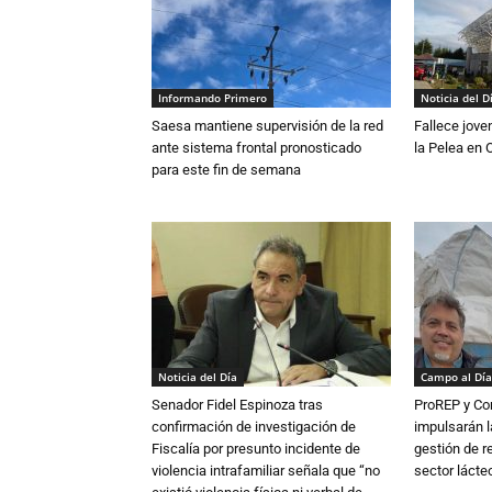
Informando Primero
Noticia del D
Saesa mantiene supervisión de la red
Fallece jove
ante sistema frontal pronosticado
la Pelea en 
para este fin de semana
Noticia del Día
Campo al Día
Senador Fidel Espinoza tras
ProREP y Co
confirmación de investigación de
impulsarán l
Fiscalía por presunto incidente de
gestión de r
violencia intrafamiliar señala que “no
sector lácte