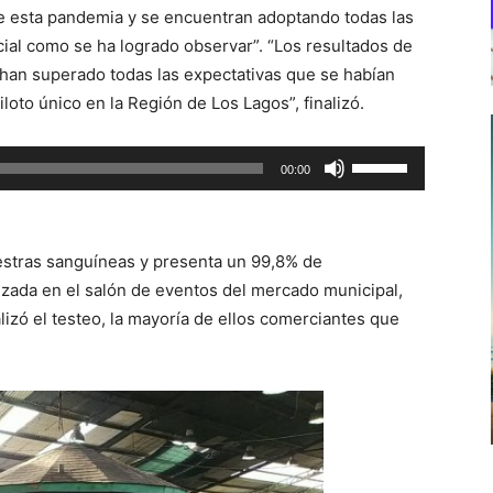
e esta pandemia y se encuentran adoptando todas las
ial como se ha logrado observar”. “Los resultados de
han superado todas las expectativas que se habían
oto único en la Región de Los Lagos”, finalizó.
Utiliza
00:00
las
teclas
de
estras sanguíneas y presenta un 99,8% de
flecha
lizada en el salón de eventos del mercado municipal,
arriba/abajo
lizó el testeo, la mayoría de ellos comerciantes que
para
aumentar
o
disminuir
el
volumen.