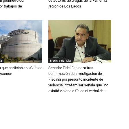
n perímetro con
detectores de drogas de la PDI en la
or trabajos de
región de Los Lagos
ía
Noticia del Día
n que participó en «Club de
Senador Fidel Espinoza tras
Osorno»
confirmación de investigación de
Fiscalía por presunto incidente de
violencia intrafamiliar señala que “no
existió violencia física ni verbal de...