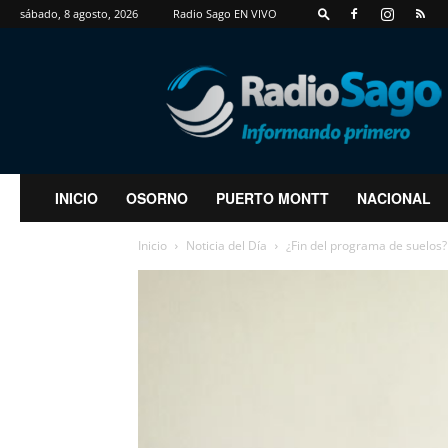
sábado, 8 agosto, 2026
Radio Sago EN VIVO
RadioSago
INICIO
OSORNO
PUERTO MONTT
NACIONAL
Inicio
Noticia del Día
¿Fin del programa de suelos?