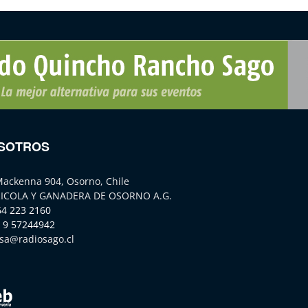
SOTROS
Mackenna 904, Osorno, Chile
ICOLA Y GANADERA DE OSORNO A.G.
64 223 2160
 9 57244942
sa@radiosago.cl