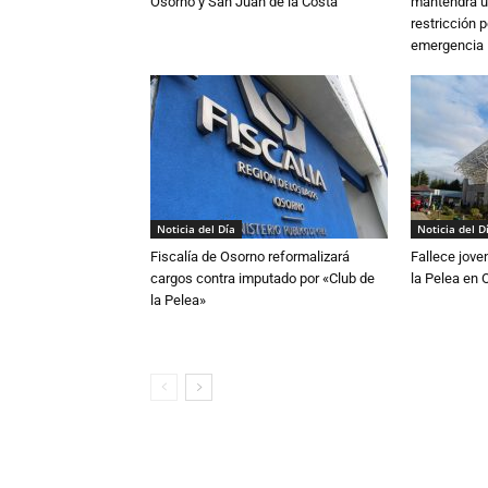
Osorno y San Juan de la Costa
mantendrá u
restricción p
emergencia
Noticia del Día
Noticia del D
Fiscalía de Osorno reformalizará
Fallece jove
cargos contra imputado por «Club de
la Pelea en 
la Pelea»