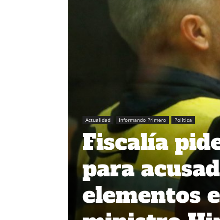
Actualidad
Informando Primero
Política
Fiscalía pid
para acusad
elementos e