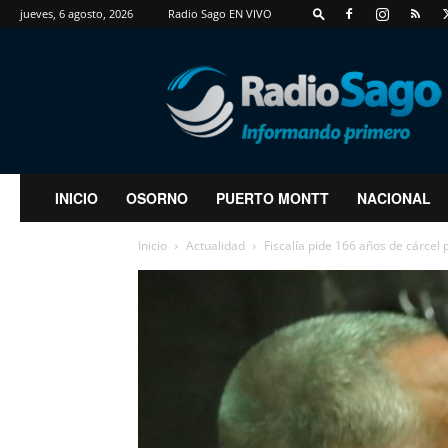
jueves, 6 agosto, 2026
Radio Sago EN VIVO
RadioSago
INICIO
OSORNO
PUERTO MONTT
NACIONAL
Inicio
Actualidad
Fiscalía pide 166 años de cárcel