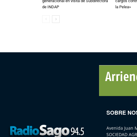
generacional en visita de Subdirectora
cargos contr
de INDAP
la Pelea»
SOBRE NO
Avenida Juan 
SOCIEDAD AGR