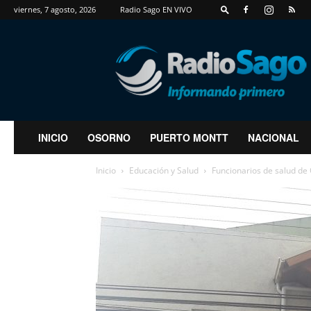
viernes, 7 agosto, 2026
Radio Sago EN VIVO
RadioSago
INICIO
OSORNO
PUERTO MONTT
NACIONAL
Inicio
Educación y Salud
Funcionarios de salud de 