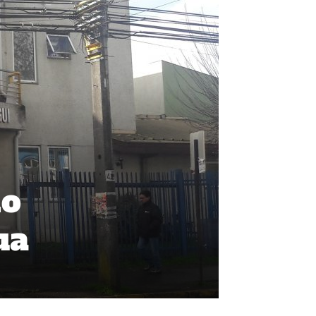
no
ua