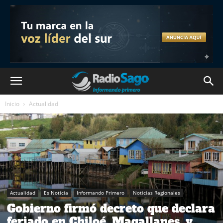
Inicio
Actualidad
Actualidad
Es Noticia
Informando Primero
Noticias Regionales
Gobierno firmó decreto que declara
feriado en Chiloé, Magallanes, y