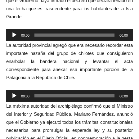
que el Gobierno haya firmado el decreto que declara feriado en
una fecha que es trascendente para los habitantes de la Isla
Grande
Reproductor
00:00
00:00
de
La autoridad provincial agregó que era necesario recordar esta
audio
importante hazaña del grupo de chilotes que consiguieron
enarbolar la bandera nacional y levantar el acta
correspondiente para anexar esa importante porción de la
Patagonia a la República de Chile.
Reproductor
00:00
00:00
de
La máxima autoridad del archipiélago confirmó que el Ministro
audio
del Interior y Seguridad Pública, Mariano Fernández, anunció
que el Gobierno ya ejecutó todos los trámites constitucionales
necesarios para promulgar la esperada ley y su posterior
publicación en el Diario Oficial, en conmemoración a la gesta