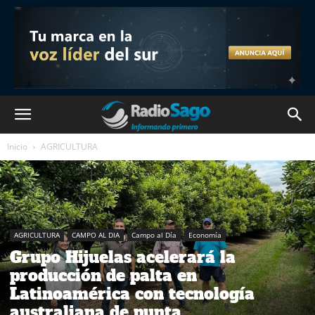
Inicio
AGRICULTURA
AGRICULTURA
CAMPO AL DIA
Campo al Día
Economía
Grupo Hijuelas acelerará la
producción de palta en
Latinoamérica con tecnología
australiana de punta