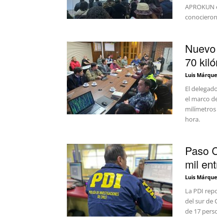
APROKUN e 
conocieron
Nuevo 
70 kil
Luis Márque
El delegad
el marco de
milímetros 
hora.
Paso C
mil en
Luis Márque
La PDI rep
del sur de
de 17 pers