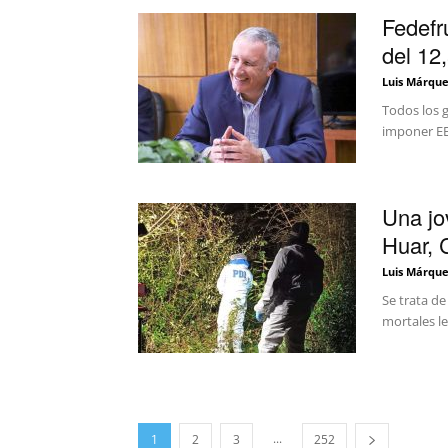
Fedefr
del 12
Luis Márque
Todos los 
imponer EE
Una jo
Huar, 
Luis Márque
Se trata de
mortales le
...
1
2
3
252