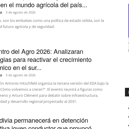
 en el mundo agrícola del país...
z
-
5 de agosto de 2026
o, son los embalses como una política de estado sólida, son la
el futuro agrícola y de seguridad.
tro del Agro 2026: Analizaran
gias para reactivar el crecimiento
ico en el sur...
z
-
5 de agosto de 2026
n Antonio Hitschfeld organiza la tercera versión del EDA bajo la
¿Cómo volvemos a crecer?". El evento reunirá a figuras como
reno y Arturo Clément para debatir sobre infraestructura,
dad y desarrollo regional proyectado al 2031.
divia permanecerá en detención
tiva joven conductor que provocó