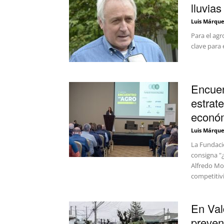
lluvias
Luis Márque
Para el agr
clave para 
Encuen
estrate
económ
Luis Márque
La Fundació
consigna "
Alfredo Mo
competitivi
En Val
preven