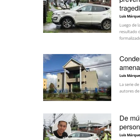
traged
Luis Márque
Luego de l
resultado 
formalizad
Conden
amenaz
Luis Márque
La serie d
autores de 
De múlt
person
Luis Márque