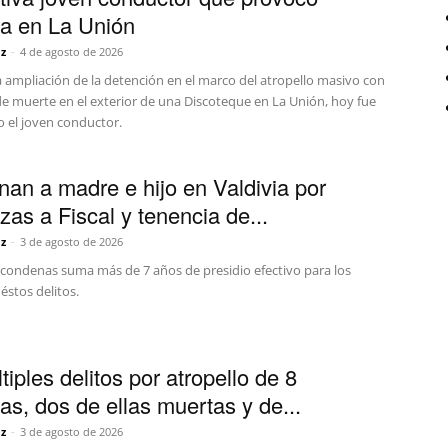
ia en La Unión
z
-
4 de agosto de 2026
a ampliación de la detención en el marco del atropello masivo con
de muerte en el exterior de una Discoteque en La Unión, hoy fue
o el joven conductor.
an a madre e hijo en Valdivia por
as a Fiscal y tenencia de...
z
-
3 de agosto de 2026
e condenas suma más de 7 años de presidio efectivo para los
éstos delitos.
iples delitos por atropello de 8
as, dos de ellas muertas y de...
z
-
3 de agosto de 2026