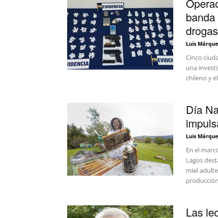
Operac
banda 
drogas
Luis Márque
Cinco ciuda
una investi
chileno y e
Día Na
impulsa
Luis Márque
En el marco
Lagos desta
miel adulte
producción 
Las le