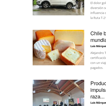
El dolor go
diversión 
influencia 
la Ruta T-2
Chile 
mundia
Luis Márque
Alejandro T
certificaci
con un viaj
pagados.
Produc
impuls
raza...
Luis Márque