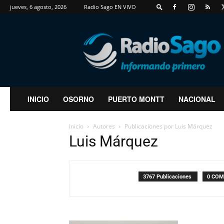
jueves, 6 agosto, 2026
Radio Sago EN VIVO
RadioSago
INICIO
OSORNO
PUERTO MONTT
NACIONAL
Inicio
Autores
Publicaciones por Luis Márquez
Luis Márquez
3767 Publicaciones
0 COM