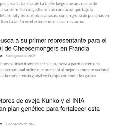
lpeo a varias familias de La Unión luego que una noche de
se transformó en tragedia, con un conductor que bajo la
del alcohol y psicotrópicos arrasara con un grupo de personas en
10 en La Unión en el exterior de un local nocturno.
busca a su primer representante para el
l de Cheesemongers en Francia
z
-
3 de agosto de 2026
homas, único frommelier chileno, invita a participar en una
ón internacional online que premiará al mejor exponente nacional
e a la competencia global en Europa con todos los gastos
tores de oveja Künko y el INIA
an plan genético para fortalecer esta
z
-
1 de agosto de 2026