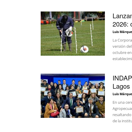
Lanzan
2026: 
Luis Márque
La Corporac
versión del
octubre en
establecim
INDAP 
Lagos 
Luis Márque
En una cere
Agropecuar
resaltando 
de la insti