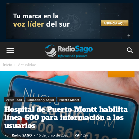
Inicio
Actualidad
Actualidad
Educación y Salud
Puerto Montt
Hospital de Puerto Montt habilita
línea 600 para información a los
usuarios
Por
Radio SAGO
-
16 de junio de 2020
1297