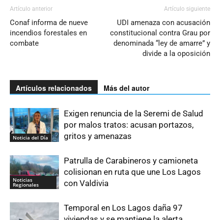
Artículo anterior
Artículo siguiente
Conaf informa de nueve
UDI amenaza con acusación
incendios forestales en
constitucional contra Grau por
combate
denominada “ley de amarre” y
divide a la oposición
Artículos relacionados
Más del autor
Exigen renuncia de la Seremi de Salud
por malos tratos: acusan portazos,
gritos y amenazas
Noticia del Día
Patrulla de Carabineros y camioneta
colisionan en ruta que une Los Lagos
Noticias
con Valdivia
Regionales
Temporal en Los Lagos daña 97
viviendas y se mantiene la alerta