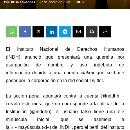
Por
Brisa Cardenas
-
22 de enero de 2020
69
El
Instituto Nacional de Derechos Humanos
(INDH)
anunció que presentará una
querella por
usurpación de nombre y uso indebido de
información
debido a una cuenta «
fake
» que se hace
pasar por la corporación en la red social
Twitter
.
La acción penal apuntará contra la
cuenta
@lnddhh
–
creada este mes-, que no corresponde a la oficial de la
Institución (
@inddhh
): el usuario falso tiene una
ele
minúscula inicial
,
que se asemeja a
la
«
i
»
mayúscula
(«
I
«)
del INDH
, pero el perfil del Instituto