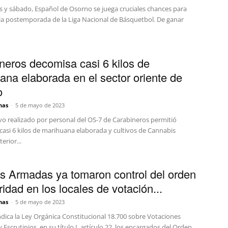
es y sábado, Español de Osorno se juega cruciales chances para
a la postemporada de la Liga Nacional de Básquetbol. De ganar
neros decomisa casi 6 kilos de
ana elaborada en el sector oriente de
o
nas
-
5 de mayo de 2023
vo realizado por personal del OS-7 de Carabineros permitió
casi 6 kilos de marihuana elaborada y cultivos de Cannabis
terior...
s Armadas ya tomaron control del orden
idad en los locales de votación...
nas
-
5 de mayo de 2023
ndica la Ley Orgánica Constitucional 18.700 sobre Votaciones
 Escrutinios, en su título I, artículo 22, los encargados del Orden