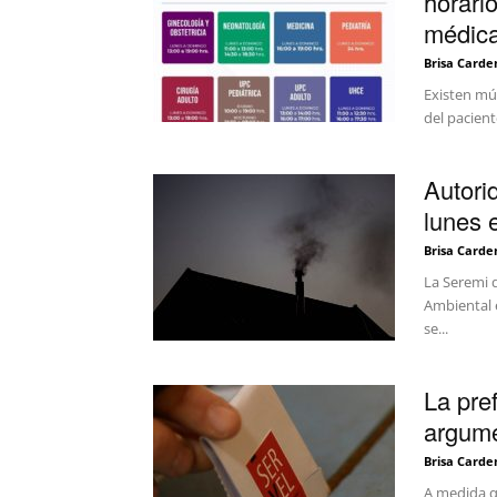
horari
médic
Brisa Carde
Existen mú
del paciente
Autori
lunes 
Brisa Carde
La Seremi 
Ambiental e
se...
La pre
argume
Brisa Carde
A medida q