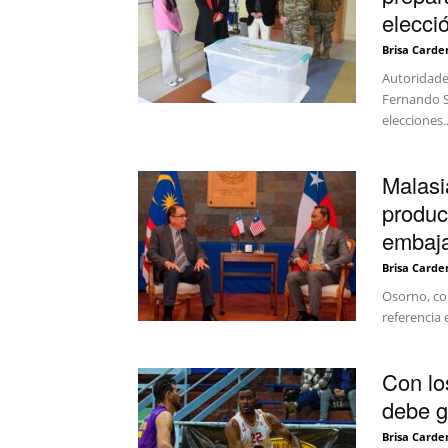
elecció
Brisa Carde
Autoridades
Fernando Sa
elecciones..
Malasi
produc
embaja
Brisa Carde
Osorno, co
referencia 
Con lo
debe g
Brisa Carde