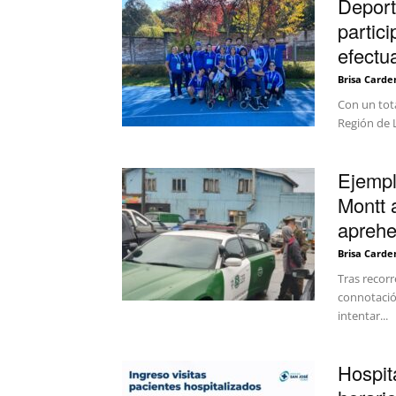
Deport
partic
efectu
Brisa Carde
Con un tota
Región de L
Ejempl
Montt 
aprehe
Brisa Carde
Tras recorr
connotació
intentar...
Hospit