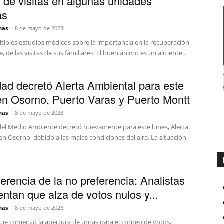
o de visitas en algunas unidades
as
nas
-
8 de mayo de 2023
ltiples estudios médicos sobre la importancia en la recuperación
, de las visitas de sus familiares. El buen ánimo es un aliciente...
dad decretó Alerta Ambiental para este
en Osorno, Puerto Varas y Puerto Montt
nas
-
8 de mayo de 2023
del Medio Ambiente decretó nuevamente para este lunes, Alerta
n Osorno, debido a las malas condiciones del aire. La situación
ferencia de la no preferencia: Analistas
ntan que alza de votos nulos y...
nas
-
8 de mayo de 2023
ue comenzó la apertura de urnas para el conteo de votos,