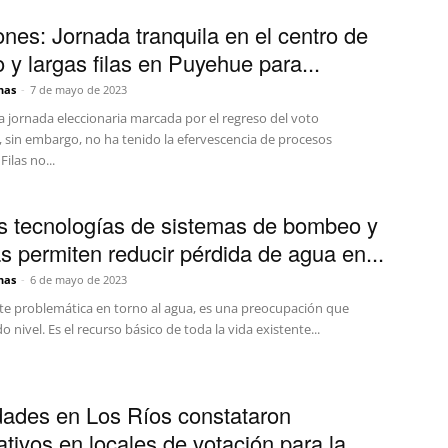
ones: Jornada tranquila en el centro de
 y largas filas en Puyehue para...
nas
-
7 de mayo de 2023
a jornada eleccionaria marcada por el regreso del voto
, sin embargo, no ha tenido la efervescencia de procesos
Filas no...
 tecnologías de sistemas de bombeo y
as permiten reducir pérdida de agua en...
nas
-
6 de mayo de 2023
te problemática en torno al agua, es una preocupación que
do nivel. Es el recurso básico de toda la vida existente...
dades en Los Ríos constataron
ativos en locales de votación para la