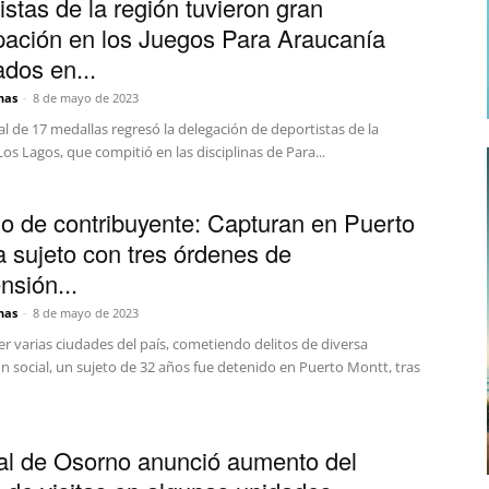
istas de la región tuvieron gran
ipación en los Juegos Para Araucanía
ados en...
nas
-
8 de mayo de 2023
l de 17 medallas regresó la delegación de deportistas de la
os Lagos, que compitió en las disciplinas de Para...
o de contribuyente: Capturan en Puerto
a sujeto con tres órdenes de
nsión...
nas
-
8 de mayo de 2023
er varias ciudades del país, cometiendo delitos de diversa
n social, un sujeto de 32 años fue detenido en Puerto Montt, tras
al de Osorno anunció aumento del