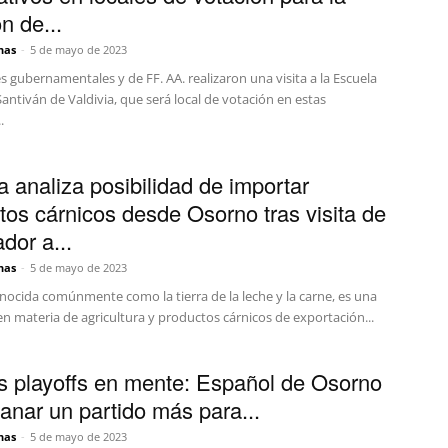
n de...
nas
-
5 de mayo de 2023
 gubernamentales y de FF. AA. realizaron una visita a la Escuela
ntiván de Valdivia, que será local de votación en estas
.
a analiza posibilidad de importar
tos cárnicos desde Osorno tras visita de
dor a...
nas
-
5 de mayo de 2023
nocida comúnmente como la tierra de la leche y la carne, es una
en materia de agricultura y productos cárnicos de exportación...
s playoffs en mente: Español de Osorno
anar un partido más para...
nas
-
5 de mayo de 2023