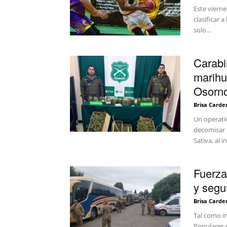
Este viern
clasificar 
solo...
Carabi
marihu
Osorn
Brisa Carde
Un operati
decomisar 
Sativa, al in
Fuerza
y segur
Brisa Carde
Tal como i
Populares y