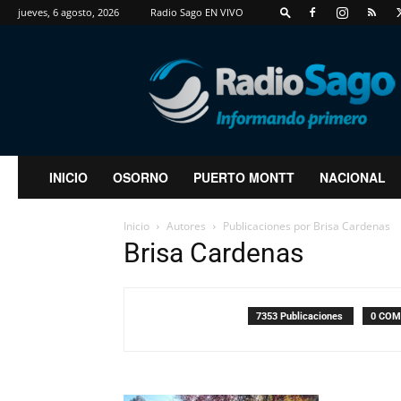
jueves, 6 agosto, 2026
Radio Sago EN VIVO
RadioSago
INICIO
OSORNO
PUERTO MONTT
NACIONAL
Inicio
Autores
Publicaciones por Brisa Cardenas
Brisa Cardenas
7353 Publicaciones
0 COM