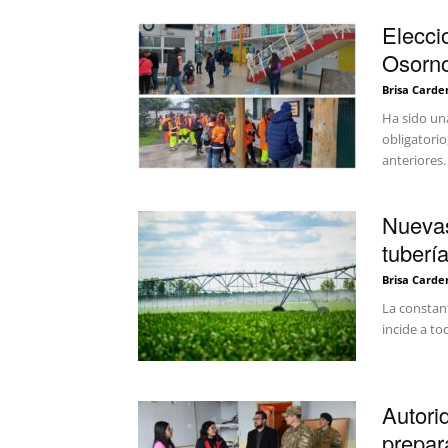
Elecci
Osorno
Brisa Carde
Ha sido un
obligatorio
anteriores. 
Nuevas
tuberí
Brisa Carde
La constan
incide a to
Autori
prepar