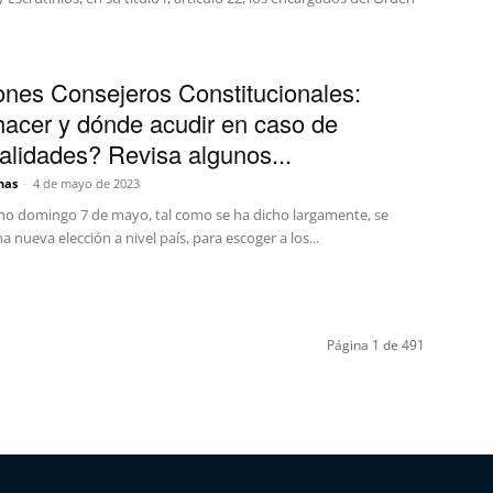
ones Consejeros Constitucionales:
acer y dónde acudir en caso de
alidades? Revisa algunos...
nas
-
4 de mayo de 2023
mo domingo 7 de mayo, tal como se ha dicho largamente, se
na nueva elección a nivel país, para escoger a los...
Página 1 de 491