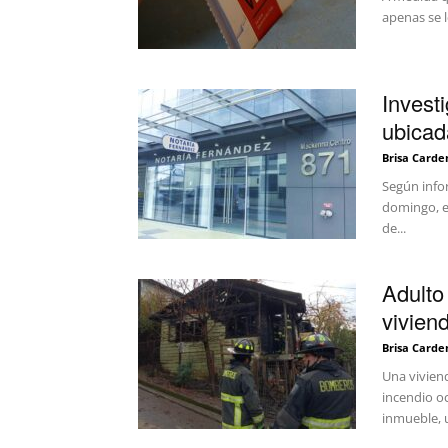
apenas se l
Invest
ubicad
Brisa Carde
Según infor
domingo, e
de...
Adulto
vivien
Brisa Carde
Una viviend
incendio o
inmueble, u