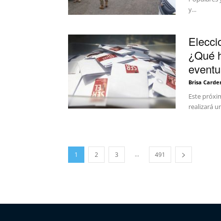
y...
Elecci
¿Qué h
eventu
Brisa Carde
Este próxi
realizará u
...
1
2
3
491