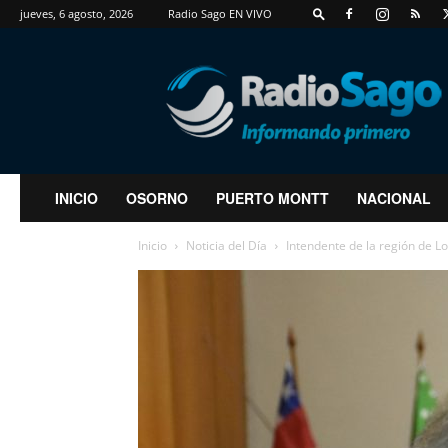
jueves, 6 agosto, 2026
Radio Sago EN VIVO
RadioSago
INICIO
OSORNO
PUERTO MONTT
NACIONAL
Inicio
Noticia del Día
Intendente de la región de Los