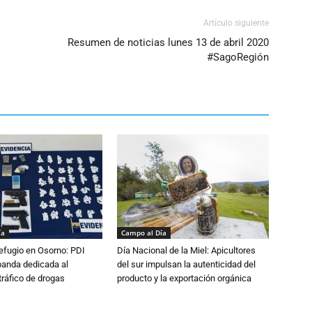
volumen.
Artículo siguiente
Resumen de noticias lunes 13 de abril 2020
#SagoRegión
ía
Campo al Día
efugio en Osorno: PDI
Día Nacional de la Miel: Apicultores
banda dedicada al
del sur impulsan la autenticidad del
tráfico de drogas
producto y la exportación orgánica