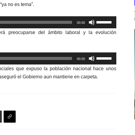
“ya no es tema”.
Utiliza
00:00
las
rá preocuparse del ámbito laboral y la evolución
teclas
de
flecha
Utiliza
arriba/abajo
00:00
las
para
ociales que expuso la población nacional hace unos
teclas
aumentar
 aseguró el Gobierno aun mantiene en carpeta.
de
o
flecha
disminuir
arriba/abajo
el
para
volumen.
aumentar
o
disminuir
el