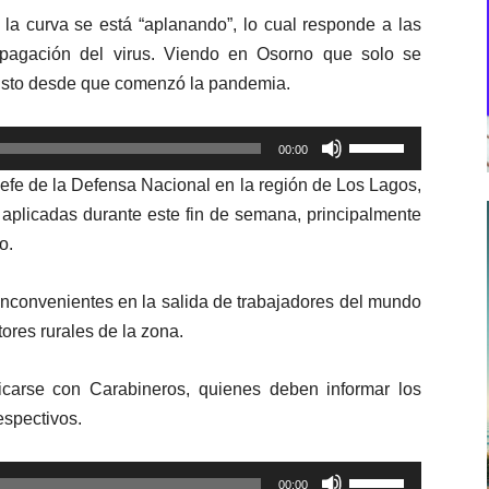
 la curva se está “aplanando”, lo cual responde a las
opagación del virus. Viendo en Osorno que solo se
visto desde que comenzó la pandemia.
Utiliza
00:00
las
 Jefe de la Defensa Nacional en la región de Los Lagos,
teclas
es aplicadas durante este fin de semana, principalmente
de
o.
flecha
arriba/abajo
nconvenientes en la salida de trabajadores del mundo
para
tores rurales de la zona.
aumentar
o
carse con Carabineros, quienes deben informar los
disminuir
espectivos.
el
volumen.
Utiliza
00:00