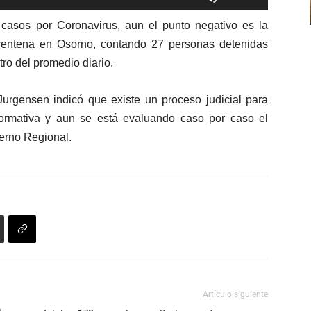
las
casos por Coronavirus, aun el punto negativo es la
teclas
uarentena en Osorno, contando 27 personas detenidas
de
tro del promedio diario.
flecha
arriba/abajo
para
urgensen indicó que existe un proceso judicial para
aumentar
ormativa y aun se está evaluando caso por caso el
o
ierno Regional.
disminuir
el
volumen.
Artículo siguiente