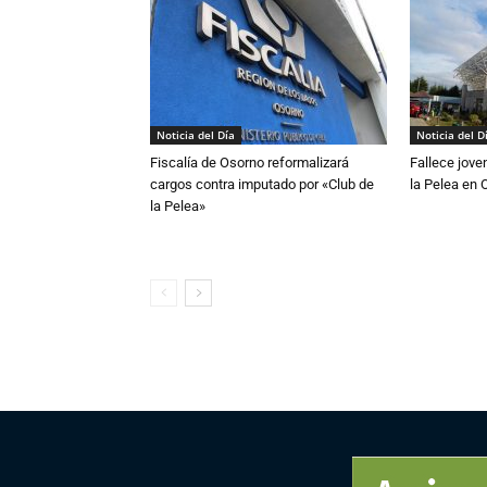
Noticia del Día
Noticia del D
Fiscalía de Osorno reformalizará
Fallece jove
cargos contra imputado por «Club de
la Pelea en 
la Pelea»