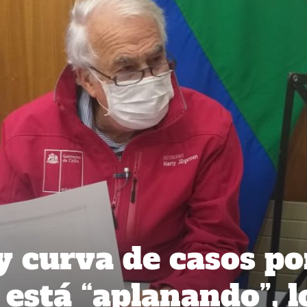
y curva de casos po
 está “aplanando”, l