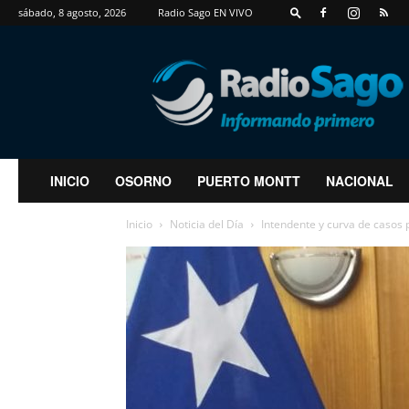
sábado, 8 agosto, 2026
Radio Sago EN VIVO
RadioSago
INICIO
OSORNO
PUERTO MONTT
NACIONAL
Inicio
Noticia del Día
Intendente y curva de casos p