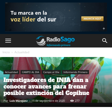
Inicio
Actualidad
Actualidad
CAMPO AL DIA
Campo al Día
Informando Primero
Investigadores de INIA dan a
conocer avances para frenar
posible extinción del Copihue
Por
Luis Márquez
-
15 de septiembre de 2020
277