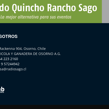
SOTROS
Mackenna 904, Osorno, Chile
ICOLA Y GANADERA DE OSORNO A.G.
64 223 2160
 9 57244942
sa@radiosago.cl