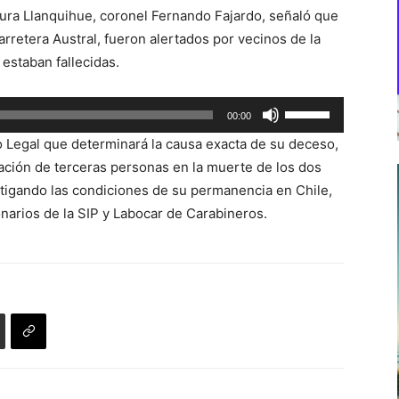
tura Llanquihue, coronel Fernando Fajardo, señaló que
arretera Austral, fueron alertados por vecinos de la
a estaban fallecidas.
Utiliza
00:00
las
o Legal que determinará la causa exacta de su deceso,
teclas
pación de terceras personas en la muerte de los dos
de
stigando las condiciones de su permanencia en Chile,
flecha
arios de la SIP y Labocar de Carabineros.
arriba/abajo
para
aumentar
o
disminuir
el
volumen.