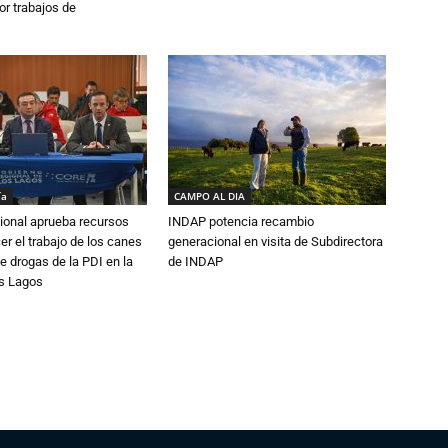
or trabajos de
ía
CAMPO AL DIA
ional aprueba recursos
INDAP potencia recambio
er el trabajo de los canes
generacional en visita de Subdirectora
e drogas de la PDI en la
de INDAP
os Lagos