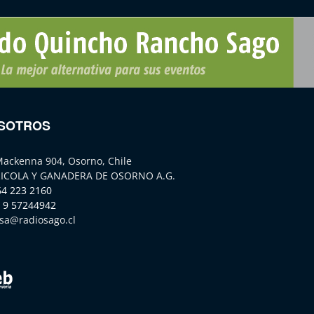
SOTROS
Mackenna 904, Osorno, Chile
ICOLA Y GANADERA DE OSORNO A.G.
64 223 2160
 9 57244942
sa@radiosago.cl