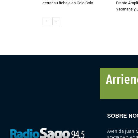
cerrar su fichaje en Colo Colo
Frente Ampli
Yeomans y C
SOBRE NO
Avenida Juan 
SOCIEDAD AGR