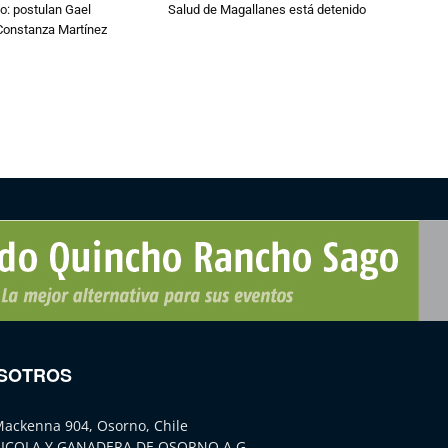
o: postulan Gael
Salud de Magallanes está detenido
onstanza Martínez
SOTROS
Mackenna 904, Osorno, Chile
ICOLA Y GANADERA DE OSORNO A.G.