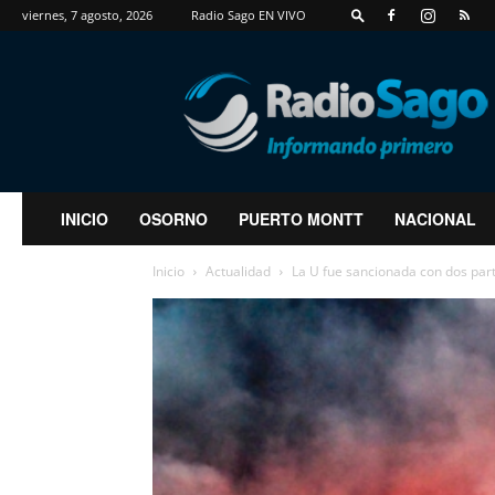
viernes, 7 agosto, 2026
Radio Sago EN VIVO
RadioSago
INICIO
OSORNO
PUERTO MONTT
NACIONAL
Inicio
Actualidad
La U fue sancionada con dos parti