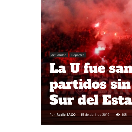
Actualidad
Deportes
La U fue sa
partidos sin
Sur del Est
Por
Radio SAGO
-
15 de abril de 2019
105