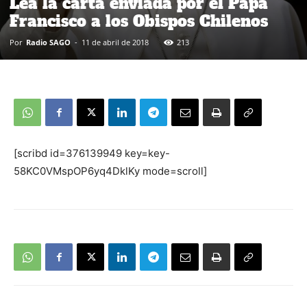
Lea la carta enviada por el Papa
Francisco a los Obispos Chilenos
Por
Radio SAGO
-
11 de abril de 2018
213
[scribd id=376139949 key=key-
58KC0VMspOP6yq4DklKy mode=scroll]