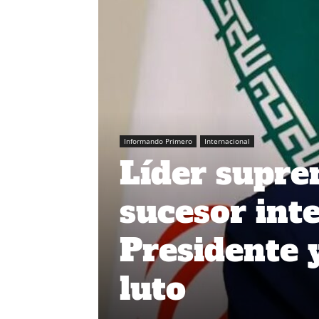
Informando Primero
Internacional
Líder supre
sucesor inte
Presidente y
luto