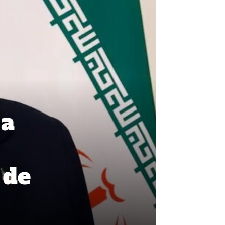
 a
 de