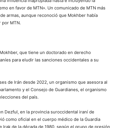
na influencia inapropiada hasta e incluyendo la
premo en favor de MTN». Un comunicado de MTN más
s de armas, aunque reconoció que Mokhber había
ar por MTN.
 Mokhber, que tiene un doctorado en derecho
iraníes para eludir las sanciones occidentales a su
es de Irán desde 2022, un organismo que asesora al
 parlamento y el Consejo de Guardianes, el organismo
elecciones del país.
 Dezful, en la provincia suroccidental iraní de
vió como oficial en el cuerpo médico de la Guardia
 e Irak de la década de 1980, según el grupo de presión