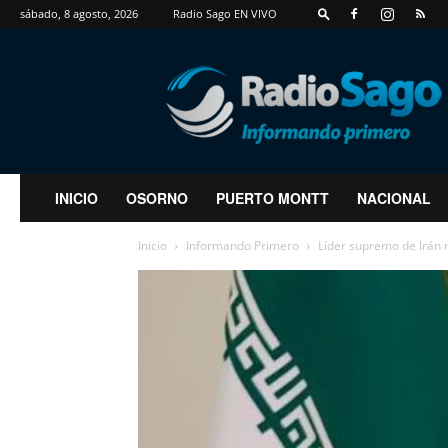
sábado, 8 agosto, 2026
Radio Sago EN VIVO
RadioSago
INICIO
OSORNO
PUERTO MONTT
NACIONAL
Inicio
Informando Primero
Líder supremo de Irán n