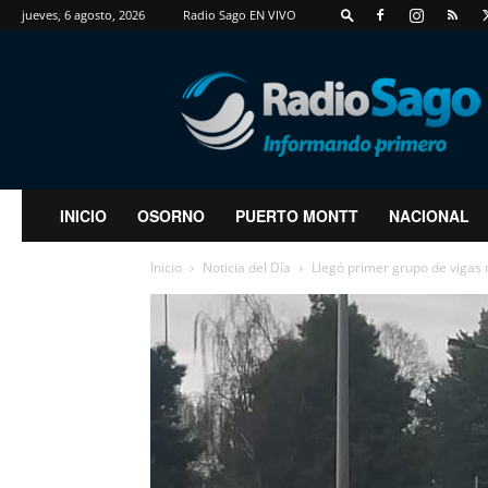
jueves, 6 agosto, 2026
Radio Sago EN VIVO
RadioSago
INICIO
OSORNO
PUERTO MONTT
NACIONAL
Inicio
Noticia del Día
Llegó primer grupo de vigas m