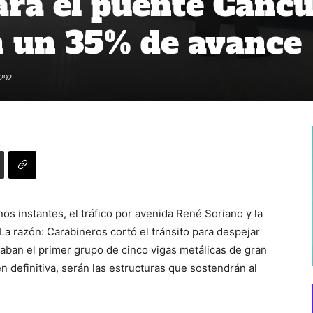
ara el puente Cancu
n un 35% de avance
292
os instantes, el tráfico por avenida René Soriano y la
a razón: Carabineros cortó el tránsito para despejar
vaban el primer grupo de cinco vigas metálicas de gran
n definitiva, serán las estructuras que sostendrán al