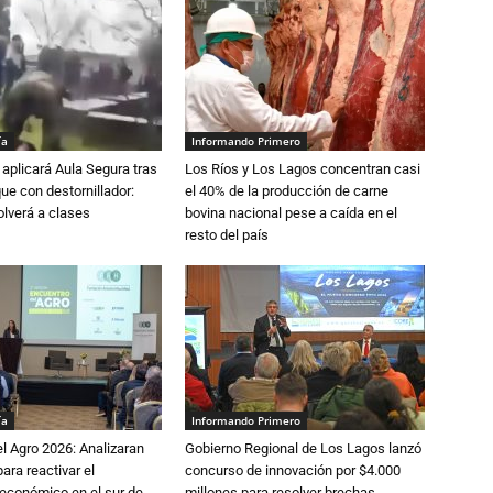
ía
Informando Primero
aplicará Aula Segura tras
Los Ríos y Los Lagos concentran casi
que con destornillador:
el 40% de la producción de carne
lverá a clases
bovina nacional pese a caída en el
resto del país
ía
Informando Primero
l Agro 2026: Analizaran
Gobierno Regional de Los Lagos lanzó
ara reactivar el
concurso de innovación por $4.000
económico en el sur de
millones para resolver brechas