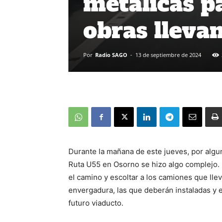
metálicas p
obras lleva
Por
Radio SAGO
-
13 de septiembre de 2024
Durante la mañana de este jueves, por algun
Ruta U55 en Osorno se hizo algo complejo. L
el camino y escoltar a los camiones que lle
envergadura, las que deberán instaladas y e
futuro viaducto.