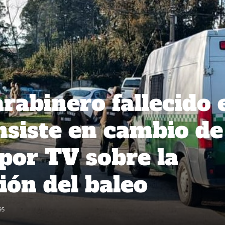
rabinero fallecido 
insiste en cambio de
 por TV sobre la
ión del baleo
95