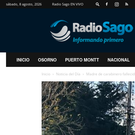
sábado, 8 agosto, 2026
Radio Sago EN VIVO
RadioSago
INICIO
OSORNO
PUERTO MONTT
NACIONAL
Inicio
Noticia del Día
Madre de carabinero fallecido 