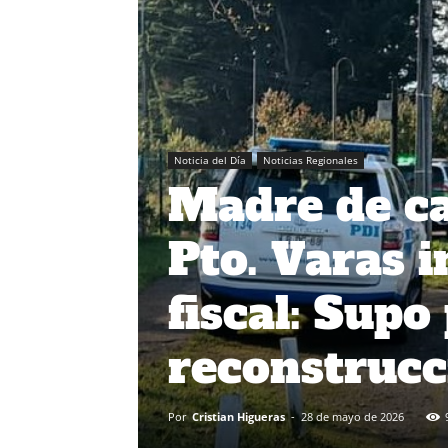
Noticia del Día
Noticias Regionales
Madre de ca
Pto. Varas 
fiscal: Supo
reconstrucc
Por
Cristian Higueras
-
28 de mayo de 2026