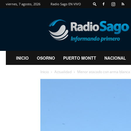
viernes, 7 agosto, 2026
Radio Sago EN VIVO
RadioSago
INICIO
OSORNO
PUERTO MONTT
NACIONAL
Inicio
Actualidad
Menor atacado con arma blanca 