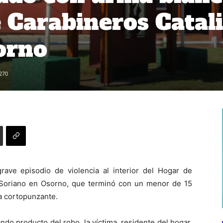
 Carabineros Catal
orno
270
rave episodio de violencia al interior del Hogar de
 Soriano en Osorno, que terminó con un menor de 15
da cortopunzante.
ndo producto del robo, la víctima, residente del hogar,