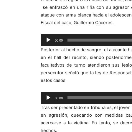
se enfrascó en una riña con su agresor d
ataque con arma blanca hacia el adolescent
Fiscal del caso, Guillermo Cáceres.
Reproductor
00:00
de
Posterior al hecho de sangre, el atacante h
audio
en el hall del recinto, siendo posterior
facultativos de turno atendieron sus les
persecutor señaló que la ley de Responsa
estos casos.
Reproductor
00:00
de
Tras ser presentado en tribunales, el jove
audio
en agresión, quedando con medidas cau
acercarse a la víctima. En tanto, se decr
hechos.