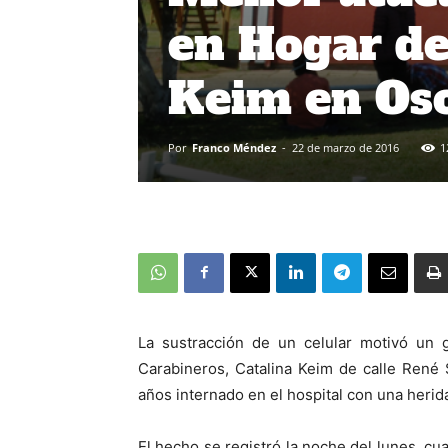
en Hogar de
Keim en Os
Por
Franco Méndez
-
22 de marzo de 2016
1
La sustracción de un celular motivó un g
Carabineros, Catalina Keim de calle René
años internado en el hospital con una heri
El hecho se registró la noche del lunes, cua