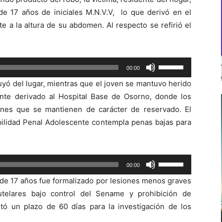
e 17 años de iniciales M.N.V.V, lo que derivó en el
e a la altura de su abdomen. Al respecto se refirió el
Utiliza
00:00
las
uyó del lugar, mientras que el joven se mantuvo herido
teclas
mente derivado al Hospital Base de Osorno, donde los
de
iones que se mantienen de carácter de reservado. El
flecha
bilidad Penal Adolescente contempla penas bajas para
arriba/abajo
para
aumentar
Utiliza
00:00
o
las
disminuir
n de 17 años fue formalizado por lesiones menos graves
teclas
el
telares bajo control del Sename y prohibición de
de
volumen.
etó un plazo de 60 días para la investigación de los
flecha