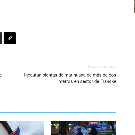
arriba/abajo
para
aumentar
o
disminuir
el
volumen.
Artículo siguiente
e
Incautan plantas de marihuana de más de dos
metros en sector de Francke