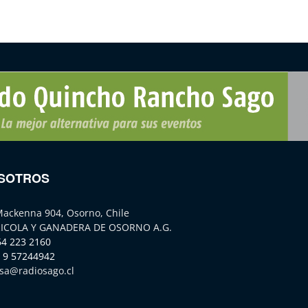
SOTROS
Mackenna 904, Osorno, Chile
ICOLA Y GANADERA DE OSORNO A.G.
64 223 2160
 9 57244942
sa@radiosago.cl