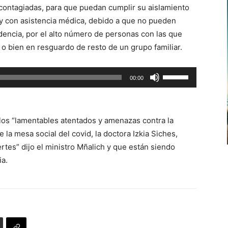
 contagiadas, para que puedan cumplir su aislamiento
arriba/abajo
 y con asistencia médica, debido a que no pueden
para
dencia, por el alto número de personas con las que
aumentar
o bien en resguardo de resto de un grupo familiar.
o
disminuir
Utiliza
00:00
el
las
volumen.
teclas
de
a los “lamentables atentados y amenazas contra la
flecha
la mesa social del covid, la doctora Izkia Siches,
arriba/abajo
tes” dijo el ministro Mñalich y que están siendo
para
ia.
aumentar
o
disminuir
el
volumen.