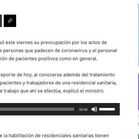
só este viernes su preocupación por los actos de
de personas que padecen de coronavirus y el personal
ción de pacientes positivos como en general.
 reporte de hoy, al conocerse además del tratamiento
pacientes y trabajadores de una residencial sanitaria,
trabajo que ahí se efectúa, explicó el ministro.
Utiliza
00:00
las
teclas
de
 la habilitación de residenciales sanitarias tienen
flecha