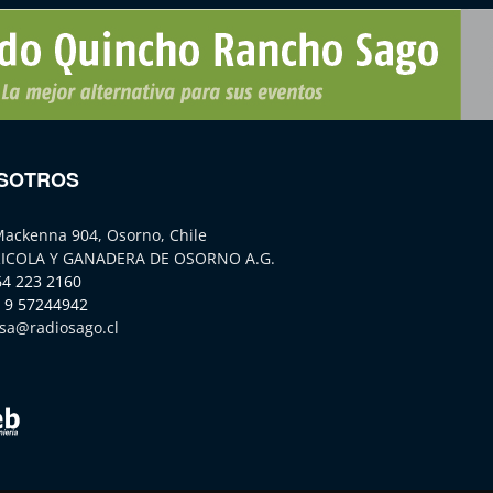
SOTROS
Mackenna 904, Osorno, Chile
ICOLA Y GANADERA DE OSORNO A.G.
64 223 2160
 9 57244942
sa@radiosago.cl