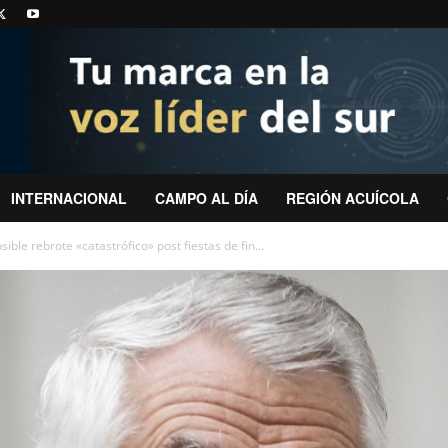
INTERNACIONAL
CAMPO AL DÍA
REGIÓN ACUÍCOLA
ble rebrote «catastrófico» post fiestas de fin...