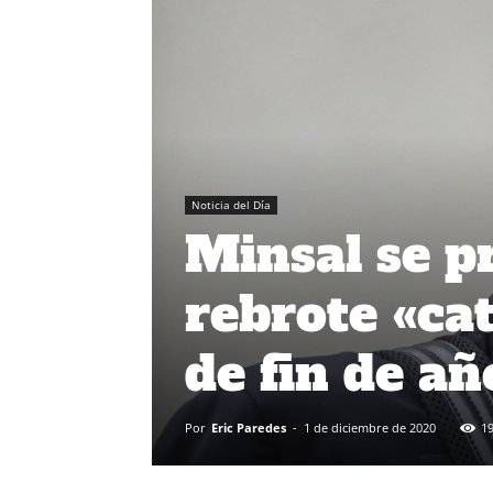
Noticia del Día
Minsal se p
rebrote «cat
de fin de añ
Por
Eric Paredes
-
1 de diciembre de 2020
1