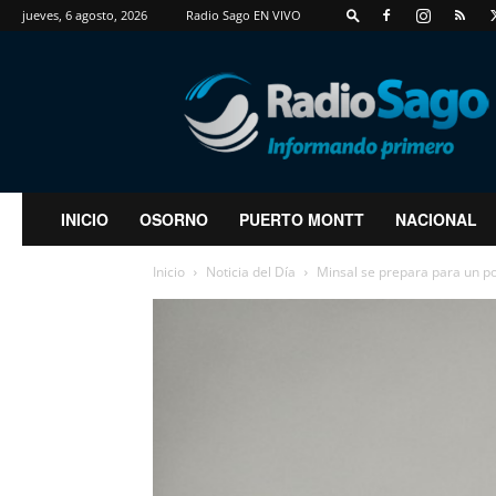
jueves, 6 agosto, 2026
Radio Sago EN VIVO
RadioSago
INICIO
OSORNO
PUERTO MONTT
NACIONAL
Inicio
Noticia del Día
Minsal se prepara para un posi