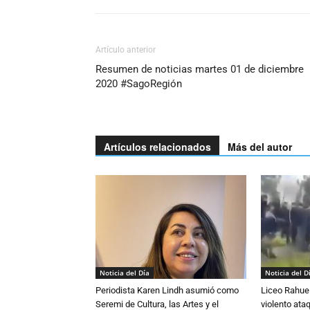
Artículo anterior
Resumen de noticias martes 01 de diciembre
2020 #SagoRegión
Artículos relacionados
Más del autor
Noticia del Día
Noticia del D
Periodista Karen Lindh asumió como
Liceo Rahue 
Seremi de Cultura, las Artes y el
violento ata