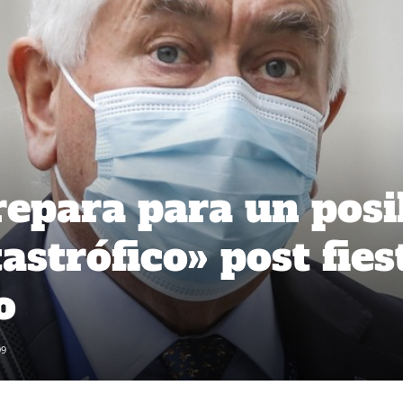
repara para un posi
astrófico» post fies
o
99