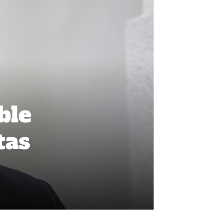
ble
tas