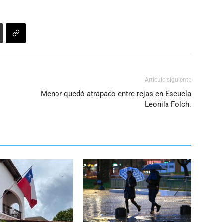
el
volumen.
Artículo siguiente
Menor quedó atrapado entre rejas en Escuela
Leonila Folch.