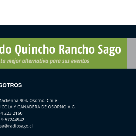
SOTROS
Mackenna 904, Osorno, Chile
ICOLA Y GANADERA DE OSORNO A.G.
64 223 2160
 9 57244942
sa@radiosago.cl