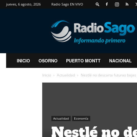
jueves, 6 agosto, 2026
Radio Sago EN VIVO
RadioSago
INICIO
OSORNO
PUERTO MONTT
NACIONAL
Inicio
Actualidad
Nestlé no descarta futuras bajas 
Actualidad
Economía
Nestlé no d