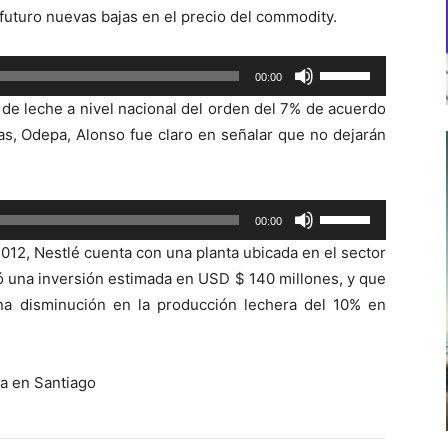
 futuro nuevas bajas en el precio del commodity.
Utiliza
00:00
las
 de leche a nivel nacional del orden del 7% de acuerdo
teclas
rias, Odepa, Alonso fue claro en señalar que no dejarán
de
flecha
arriba/abajo
Utiliza
00:00
para
las
aumentar
012, Nestlé cuenta con una planta ubicada en el sector
teclas
o
 una inversión estimada en USD $ 140 millones, y que
de
disminuir
na disminución en la producción lechera del 10% en
flecha
el
arriba/abajo
volumen.
para
na en Santiago
aumentar
o
disminuir